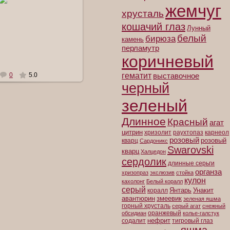
жемчуг
_Арсентьева
хрусталь
кошачий глаз
Лунный
белый
бирюза
камень
перламутр
коричневый
0
5.0
гематит
выставочное
черный
зеленый
Длинное
Красный
агат
цитрин
хризолит
раухтопаз
карнеол
розовый
розовый
кварц
Сардоникс
Swarovski
кварц
Халцедон
сердолик
длинные серьги
органза
хризопраз
экслюзив
стойка
кулон
кахолонг
Белый коралл
серый
Янтарь
Унакит
коралл
авантюрин
змеевик
зеленая яшма
горный хрусталь
серый агат
снежный
оранжевый
обсидиан
колье-галстук
нефрит
содалит
тигровый глаз