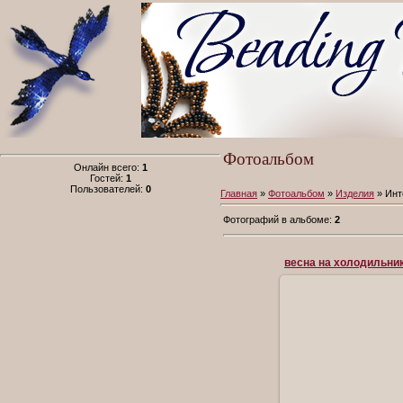
Фотоальбом
Онлайн всего:
1
Гостей:
1
Пользователей:
0
Главная
»
Фотоальбом
»
Изделия
» Инт
Фотографий в альбоме:
2
весна на холодильни
12