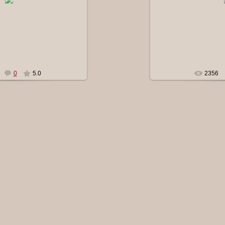
beading
Ольга
0
5.0
2356