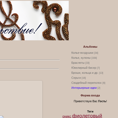
Альбомы
Колье-воздушки
[34]
Колье, кулоны
[164]
Браслеты
[33]
Ювелирный бисер
[7]
Броши, кольца и др.
[13]
Серьги
[16]
Свадебный переполох
[6]
Интерьерные идеи
[2]
Форма входа
Приветствую Вас
Гость
!
Теги
6.2009
фиолетовый
оникс